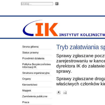
Tryb załatwiania 
Strona główna
Status prawny
Sprawy zgłaszane poczt
Przedmiot działania
zarejestrowaniu w kance
Polityka Bezpieczeństwa
dyrektora IK do załatw
Informacji IK
sprawy.
Struktura organizacyjna
Sprawy zgłaszane drogą
Organy
właściwych członków ki
Kierownictwo
Majątek
Zamówienia publiczne
Praca