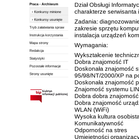
Dział Obsługi Informat
Praca - Archiwum
charakterze serwisanta 
Konkursy minione
Konkursy usunięte
Zadania: diagnozowani
zakresie sprzętu komput
Tryb załatwiania spraw
instalacja urządzeń ko
Instrukcja korzystania
Mapa strony
Wymagania:
Redakcja
Wykształcenie technicz
Statystyki
Dobra znajomość IT
Pozostałe informacje
Doskonała znajomość 
Strony usunięte
95/98/NT/2000/XP na po
Doskonała znajomość p
Znajomość systemu LI
Dobra dobra znajomość 
Dobra znajomość urządze
WLAN (WiFi)
Wysoka kultura osobist
Komunikatywność
Odporność na stres
Umiejętności organizac