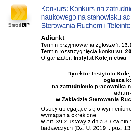
Konkurs: Konkurs na zatrudni
naukowego na stanowisku adi
Sterowania Ruchem i Teleinfo
Adiunkt
Termin przyjmowania zgłoszeń:
13.
Termin rozstrzygnięcia konkursu:
20
Organizator:
Instytut Kolejnictwa
Dyrektor Instytutu Kol
ogłasza k
na zatrudnienie pracownika
adiun
w Zakładzie Sterowania Ruc
Osoby ubiegające się o wymienione
wymagania określone
w art. 39.2 ustawy z dnia 30 kwietni
badawczych (Dz. U. 2019 r. poz. 13