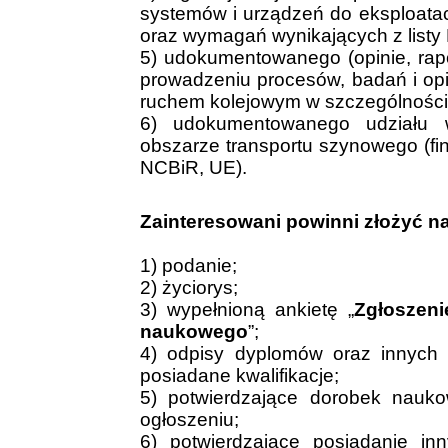
systemów i urządzeń do eksploata
oraz wymagań wynikających z listy
5) udokumentowanego (opinie, rap
prowadzeniu procesów, badań i op
ruchem kolejowym w szczególności
6) udokumentowanego udziału 
obszarze transportu szynowego (
NCBiR, UE).
Zainteresowani powinni złożyć n
1) podanie;
2) życiorys;
3) wypełnioną ankietę „
Zgłoszeni
naukowego
”;
4) odpisy dyplomów oraz innych
posiadane kwalifikacje;
5) potwierdzające dorobek nauko
ogłoszeniu;
6) potwierdzające posiadanie inny